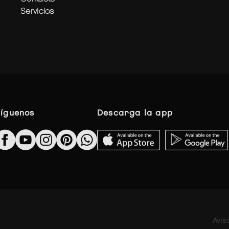
servicios
síguenos
descarga la app
Avis