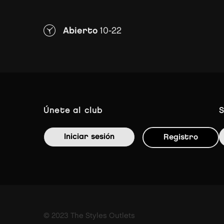
Abierto
10-22
únete al club
Iniciar sesión
Registro
© 2023 The Styles Outlets