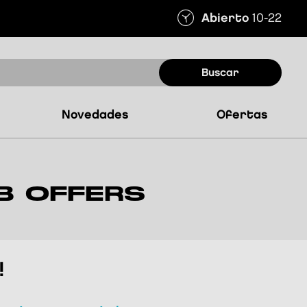
Abierto
10-22
buscar
novedades
ofertas
B OFFERS
!