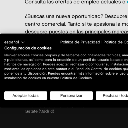
Consulta las ofertas de empleo actuales o
¿Buscas una nueva oportunidad? Descubre i
centro comercial. Tanto si te apasiona la m
descubre puestos en las principales marcas
español
Política de Privacidad
|
Política de C
Configuración de cookies
all categories
neinver
Neinver emplea cookies propias y de terceros con finalidades técnicas, anal
y publicitarias, así como para la creación de un perfil de usuario basado en
hábitos de navegación. Puedes aceptar, rechazar o configurar su instalación
mediante las opciones de este banner o el Panel de Control de cookies qu
ponemos a tu disposición. Puedes encontrar más información sobre el uso y
instalación de cookies en nuestra Política de Cookies.
Aceptar todas
Personalizar
Rechazar tod
Avda. Río Guadalquivir, 15, 28906
Getafe (Madrid)