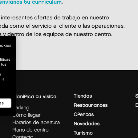
envíanos tu currículum
.
nteresantes ofertas de trabajo en nuestro
oda como el servicio al cliente o las operaciones,
 y dentro de los equipos de nuestro centro.
ookies
íticas
 tus
e
 la
Tiendas
S
planifica tu visita
as
Restaurantes
parking
Ofertas
cómo llegar
horarios de apertura
Novedades
plano de centro
Turismo
contacto